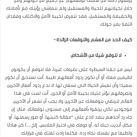
يرفعون دائما من سقف توقعاتهم عن جميع من حولهم ومن
خلال تخيلاتهم للحياة والمستقبل ولم تتماشى رؤيتك مع تأملاتك
والحقيقة والمستقبل، فقد تتعرض لخيبة الأمل والاكتئاب وفقدان
الثقة بمن حولك.
هل قتل العشم واجب
كيف الحد من العشم والتوقعات الزائدة:-
لا تتوقع شيئا من الأشخاص
هل قتل العشم واجب
ليس من حقنا السيطرة على تصرفات غيرنا، فلا تتوقع أن يكونون
لطيفين معك أو أن تكون ردود أفعالهم طيبة. أنت تستحق أن تكون
سعيدا وأن تعيش الحياة التي تسعى لها. لا تدع ردود أفعال الآخرين
وتصرفاتهم تؤثر عليك بخيبة الأمل أو الحزن، أنت لست في هذا
العالم لترتقي بتوقعاتك عن الآخرين ولا يجب أن تشعر أن الآخرين
موجودين لكي يرتقوا بأفعالهم إلى مستوى توقعاتك. مثال: إن
جاء رد أحدهم بنقد لاذع على “مقالة كتبتها، أو صور رسمتها، أو
مكان أبديت حبك له، أو ذوقك في اختيار الملابس، إلخ…) كن هادئا
ولطيفا مع نفسك تجاه رده، فكلما زادت ثقتك في قراراتك