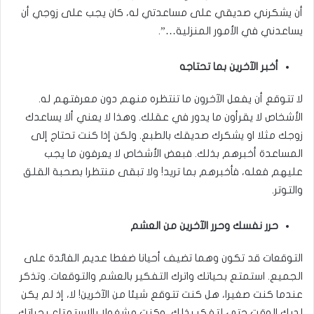
أن يشكرني صديقي على مساعدتي له، كان يجب على زوجي أن
يساعدني في الأمور المنزلية…”.
أخبر الآخرين بما تحتاجه
لا تتوقع أن يفعل الآخرون ما تنتظره منهم دون معرفتهم له.
الأشخاص لا يقرأون ما يدور في عقلك. وهذا لا يعني ألا يساعدك
زوجك مثلا او يشكرك صديقك بالطبع. ولكن إذا كنت تحتاج إلى
المساعدة أخبرهم بذلك. فبعض الأشخاص لا يعرفون ما يجب
عليهم فعله، فأخبرهم بما تريد! ولا تبقى منتظرا بصحبة القلق
والتوتر.
حرر نفسك وحرر الآخرين من العشم
التوقعات قد تكون وهما تضيف أحيانا ضغطا عديم الفائدة على
الجميع. استمتع بحياتك واترك التفكير بالعشم والتوقعات. وتذكر
عندما كنت صغيرا، هل كنت تتوقع شيئا من الآخرين! لا، إذ لم يكن
لديك الوقت حتى لتفكر بذلك، وكنت مشغولا بالاستمتاع بحياتك.