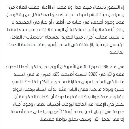
إن الشعور بالاتصال مهم جدا، ولا عجب أن الأديان جعلت الصلاة جزءا
يوميا من حياة البشر لفوائد لم ندرك جلها بعد! فكل من يشكو من
عدم وجود أصدقاء في حياته من أطفال أو كبار في الحقيقة لا
يبالغ لأنه فعلا يتألم. المشكلة أن الوحدة لا تقف عند حدها فقط
بل تسبب مصائب أخرى منها الكارثة المسماة “بالاكتئاب”، العامل
الرئيسي للإصابة بالإعاقات في العالم بأسره وفقا لمنظمة الصحة
العالمية.
في عام 1985 صرح 10% من الأمريكان أنهم لم يملكوا أحدا للحديث
معه والآن في 2020 النسبة أصبحت 25٪. فترى ما هي النسبة
عندنا في العالم العربي مقارنة بعالمهم الأكثر انفتاحا؟ النسب
كبيرة وتزداد عالميا، ففي اليابان مثلا، بدأت النساء يرفضن الزواج
لرؤيتهم عدة جوانب ظالمة فيه لدرجة أن اضطرت الحكومة أن
تفكر في الإعلان عن الحاجة لزوجات أجنبيات لضمان وجود أجيال
جديدة في اليابان. نحن بصدد أزمة تتأجج يوميا على عدة أصعدة،
إذا فما العمل الآن، وكيف نخلق تواصلا حقيقيا.