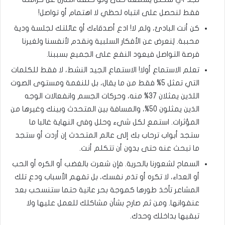
فقط لنحصل على انتباه لحظي لا اهتمام أو تواصل!
كن أنت البادئ، ولم لا! ادع أصدقاءك أو عائلتك لجلسة ودية
محببة. لِنعرض عن الأفكار السلبية ونقدم لأنفسنا ولغيرنا
فرصة التواصل فيعود النفع على الجميع بسببنا.
تعلم الاستماع أولا! الاستماع الجيد النشط، لا فقط للكلمات
التي تمثل 5% فقط من ما يقال، بل للنغمة ومستوى الصوت
اللذين يمثلان 37% منه، وحركات الجسم وانفعالات الوجه
الذين يمثلون 50%، والمسافة بين المتحدث وبينك وغيرها من
المؤثرات. استمع لكل شيء وحلل وفي النهاية غالبا ما
ستجد أبواب ترحاب بك إلى عالم المتحدث إن أردت أو ستجد
ما تبحث عنه حتى بدون أن تتكلم أنت.
السماح لشعورنا بالحرية. فإن شعرت بالغضب أو الكره أو الحب
أو العداء، لا تكره أو تذم نفسك، بل تفهم الأسباب ودع تلك
المشاعر تأخذ طورها كموجة بحر عاتية حتما ستنسحب بعد
عنفوانها. ومن ثم صارح بشأن مشاكلك للعمل عليها ولا
تبقيها بداخلك وحدك.