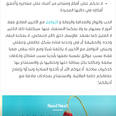
لا تحكم على أفكار ومشاعر من آمنك على مشاعره وأعمق
أفكاره في حالتها المجردة.
الحب والزواج والصداقة والزمالة و
التواصل
مع الآخرين الصادق فعلا
أمور لا يستهان به ولا يمكننا الاستغناء عنها. سيكلفنا ذلك الكثير،
لا القليل كما نعتقد. فالإنسان خلق كائن اجتماعي، لا يمكنه البقاء
وحده. والحقيقة أن في وحدته فناءه بشكل عاطفي وعقلي
وجيني. التواصل مع الآخرين لا يكلفنا شيئا ومع ذلك يبقى صعبا
فقط بسبب عوائق نفسية نضعها بأيدينا بسبب مشاكل وخلافات
سابقة بإمكاننا بكل بساطة حلها وتخطيها بل والاستمتاع بها
كذكريات ساذجة. أدعوكم الآن أن تأخذوا المبادرة وتبدأوا بإصلاح
علاقاتكم خاصة العائلية، والاستمتاع بمحادثات صادقة مع
أحبائكم!
Read Next