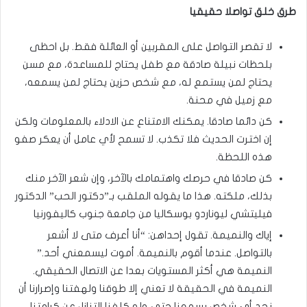
طرق خلق تواصلا حقيقيا
لا تقصر التواصل على المقربين أو العائلة فقط. بل احظى
بلحظات نبيلة صادقة مع طفل يحتاج للمساعدة، مع مسن
يحتاج لمن يستمع له، مع شخص حزين يحتاج لمن يسمعه،
مع زميل في محنة.
كن دائما صادقا. يمكنك الامتناع عن الادلاء بالمعلومات ولكن
إن اخترت الحديث فلا تكذب. لا تسمح لأي عامل أن يعكر صفو
هذه اللحظة.
كن صادقا في حرصك واهتمامك بالآخر، وإن شعر الآخر منك
بذلك، ملكته. هذا ما يقوله الملقب بـ”دكتور الحب” الدكتور
فيليتشي ليوناردو بوسكاليا من جامعة جنوب كاليفورنيا
إياك والنميمة. تقول إحداهن: “أنا أعرف متى لا أشعر
بالتواصل. عندما أقوم بالنميمة. أموت ليسمعني أحد.”
النميمة هي أكثر المستويات بعدا عن الاتصال الحقيقي.
النميمة في الحقيقة لا تعني إلا طوقنا ولهفتنا وإصرارنا أن
نجد أي شخص يسمعنا حتى ولو كلفنا التنازل عن كرامتنا