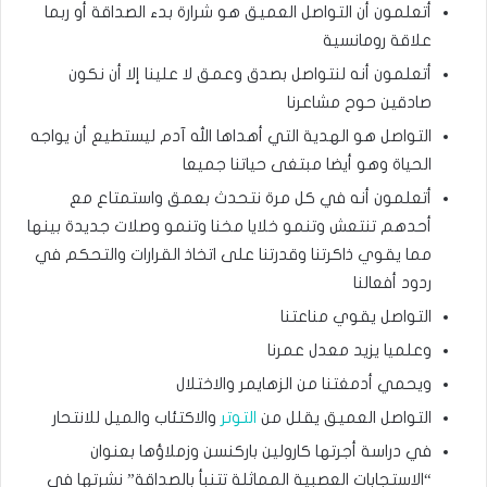
أتعلمون أن التواصل العميق هو شرارة بدء الصداقة أو ربما
علاقة رومانسية
أتعلمون أنه لنتواصل بصدق وعمق لا علينا إلا أن نكون
صادقين حوح مشاعرنا
التواصل هو الهدية التي أهداها الله آدم ليستطيع أن يواجه
الحياة وهو أيضا مبتغى حياتنا جميعا
أتعلمون أنه في كل مرة نتحدث بعمق واستمتاع مع
أحدهم تنتعش وتنمو خلايا مخنا وتنمو وصلات جديدة بينها
مما يقوي ذاكرتنا وقدرتنا على اتخاذ القرارات والتحكم في
ردود أفعالنا
التواصل يقوي مناعتنا
وعلميا يزيد معدل عمرنا
ويحمي أدمغتنا من الزهايمر والاختلال
التواصل العميق يقلل من
التوتر
والاكتئاب والميل للانتحار
في دراسة أجرتها كارولين باركنسن وزملاؤها بعنوان
“الاستجابات العصبية المماثلة تتنبأ بالصداقة” نشرتها في