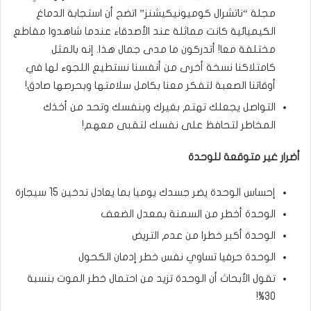
مجلة “ناتشرال كوميونيكيشنز” اتضح أن استجابة الدماغ
الكيميائية كانت مماثلة عند الأصدقاء عندما شاهدوا مقاطع
مختلفة معا! أتدركون ما مدى جمال هذا. إنه بالمثل
كامتلاكنا نسخة أخرى من أنفسنا نستطيع اللجوء لها في
أوقاتنا الصعبة لتفكر معنا بكامل سلامتها وبحرصها صادق!
التواصل يجعلك تهتم بغيرك وبنفسك وتحد من أخذك
المخاطر لتحافظ على نفسك لتقبى معهم!
أضرار غير متوقعة للوحدة
إحساس الوحدة يضر جسدك يوميا بما يعادل تدخين 15 سيجارة
الوحدة أخطر من السمنة بمعدل الضعف
الوحدة أكبر خطرا من عدم التريض
الوحدة حرفيا تساوي نفس خطر إدمان الكحول
تقول الأبحاث أن الوحدة تزيد من احتمال خطر الموت بنسبة
30%!