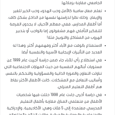
الجامعي مقارنة بزملائها.
تعلم معان سامية كالأمل وحب الهدوء وحب الخير للغير
والإيمان وذلك نظرا لدراستها نفسها من الداخل بشكل كاف.
أما أطفال المدارس، ففي معظم الأحيان، لا يجدون الفرصة
للتفكير التأملي فهم مشغولون إما بالواجب أو بتدبير
الهروب من المشاكل والتوبيخ مثلا!
الاستمتاع بالوقت مع الآباء أكثر وفهمهم أكثر. وهذا له
العديد من التأثيرات الإيجابية الأسرية والنفسية أيضا.
في استطلاع رأي للآباء جاء ضمن دراسة أجريت عام 1999 عن
مستويات أبنائهم النفسية من حيث المهارات الاجتماعية التي
تناولت التعاون والصورة الذاتية والمسؤولية والتحكم بالنفس
وأساليب التعامل مع المشكلات، كانت الأطفال الأكثر نقاط
هم أطفال التعليم المنزلي.
في دراسة أخرى جاءت عام 1998 حللت فيها شخصيات
الأطفال من متعلمي المنازل مقارنة بأطفال التعليم
المدرسي معتمدة إلى 5 فئات وهي: الأكاديمية، والإدراكية
والاجتماعية والروحانية والحركية. وكانت النتائج دائما لصالح