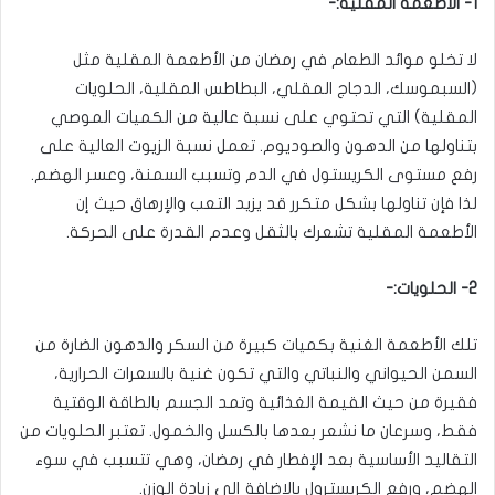
1- الأطعمة المقلية:-
لا تخلو موائد الطعام في رمضان من الأطعمة المقلية مثل
(السبموسك، الدجاج المقلي، البطاطس المقلية، الحلويات
المقلية) التي تحتوي على نسبة عالية من الكميات الموصي
بتناولها من الدهون والصوديوم. تعمل نسبة الزيوت العالية على
رفع مستوى الكريستول في الدم وتسبب السمنة، وعسر الهضم.
لذا فإن تناولها بشكل متكرر قد يزيد التعب والإرهاق حيث إن
الأطعمة المقلية تشعرك بالثقل وعدم القدرة على الحركة.
2- الحلويات:-
تلك الأطعمة الغنية بكميات كبيرة من السكر والدهون الضارة من
السمن الحيواني والنباتي والتي تكون غنية بالسعرات الحرارية،
فقيرة من حيث القيمة الغذائية وتمد الجسم بالطاقة الوقتية
فقط، وسرعان ما نشعر بعدها بالكسل والخمول. تعتبر الحلويات من
التقاليد الأساسية بعد الإفطار في رمضان، وهي تتسبب في سوء
الهضم، ورفع الكريسترول بالإضافة إلى زيادة الوزن.