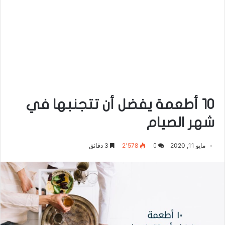
10 أطعمة يفضل أن تتجنبها في
شهر الصيام
مايو 11, 2020
2٬578
3 دقائق
0