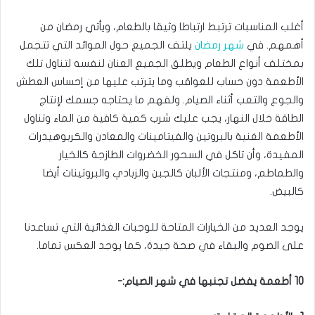
أغلب المناسبات ترتبط ارتباطا وثيقا بالطعام، ويأتي رمضان من
أهمهم. في
شهر رمضان
يلتف الجميع حول الموائد التي تتجمل
بمختلف أنواع الطعام ويطلق الجميع العنان لنفسه لتناول تلك
الأطعمة دون حساب للعواقب وما يترتب عليها من إحساس العطش
والجوع والتعب أثناء الصيام. ولفهم ما يحتاجه جسمك لإنتاج
الطاقة خلال النهار، يجب عليك شرب كمية كافية من الماء وتناول
الأطعمة الغنية بالبروتين والفيتامينات والمعادن والكربوهيدرات
المفيدة، وأن تاكل في السحور الخضروات الطازجة كالخيار
والطماطم، ومنتجات الألبان كالجبن والزبادي والبروتينات أيضا
كالبيض.
يوجد العديد من الخيارات المتاحة للوجبات الغذائية التي تساعدنا
على الصوم والبقاء في صحة جيدة، كما يوجد العكس تماما.
10 أطعمة يفضل تجنبها في شهر الصيام:-