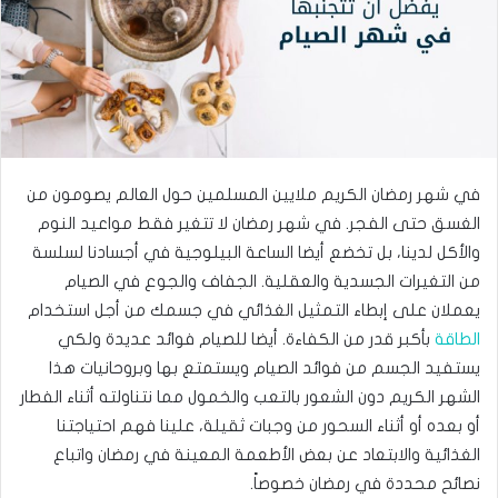
في شهر رمضان الكريم ملايين المسلمين حول العالم يصومون من
الغسق حتى الفجر. في شهر رمضان لا تتغير فقط مواعيد النوم
والأكل لدينا، بل تخضع أيضا الساعة البيلوجية في أجسادنا لسلسة
من التغيرات الجسدية والعقلية. الجفاف والجوع في الصيام
يعملان على إبطاء التمثيل الغذائي في جسمك من أجل استخدام
الطاقة
بأكبر قدر من الكفاءة. أيضا للصيام فوائد عديدة ولكي
يستفيد الجسم من فوائد الصيام ويستمتع بها وبروحانيات هذا
الشهر الكريم دون الشعور بالتعب والخمول مما نتناولته أثناء الفطار
أو بعده أو أثناء السحور من وجبات ثقيلة، علينا فهم احتياجتنا
الغذائية والابتعاد عن بعض الأطعمة المعينة في رمضان واتباع
نصائح محددة في رمضان خصوصاً.