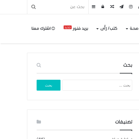
مقال
تسجيل
إضافة
عشوائي
الدخول
عمود
جديد
 صحة
كتب/ رَأَى
بريد فنور
اشترك معنا
جانبي
بحث
البحث
عن:
تصنيفات