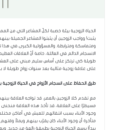
الحياة الزوجية بيئة خصبة لكلّ المشاعر التي من المم
يثبت! وواجب الزوجين أن يثبتوا المشاعر الجميلة بينه
ومتماسكة ومترابطة. والمسؤولية الكبرى في هذا ت
الانسجام الدائم في العائلة، خاصة أنّ العلاقات العظ
طويلة كي ترتكز على أساس سليم مبني على العشرة
على علاقة زوجية مثالية بعد سنوات زواج طويلة لا بد
طرق الحفاظ على انسجام الأزواج في الحياة الزوجية 
مع تقدم كلا الزوجين بالعمر، قد تواجه العلاقة بين
مسيطرًا على العلاقة، قد تأخذ هذه العلاقة منحنى آخر
وجود الأبناء بسبب انتقالهم للعيش في أماكن مختلف
متأخرة أن وجود الأبناء كان يقرّب بينهم ويملأ وقتهم
يبدأا برسم الحياة الزوجية بطريقة رائعة من جديد. وي