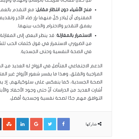
منح الأشياء دون انتظار مقابل:
مع التقدم بالعمر
المفترض أن يُبادر كلٌ منهما بإر ضاء الآخر وتقديم
يعمق التقدير والاحترام والحب بينهما.
الاستمرار بالمغازلة
: قد ينظر البعض إلى المغازل
من الضروري الاستمرار في قول كلمات الحب للشر
في الصحة النفسية وحتى الجسدية.
الدعم الاجتماعي المتأصل في الزواج له العديد من ال
المزاجية والقلق، وهذا ما يفسر شعور الأزواج غير المت
الصحة الجسدية، كما ينعكس على سلوكياتهم، إذ يميل
أشارت العديد من الدراسات أنّ حتى وجود الأحفاد والأب
التوافق مهم جدًا لصحة نفسية وجسدية أفضل.
LinkedIn
Google+
Twitter
Facebook
شاركها