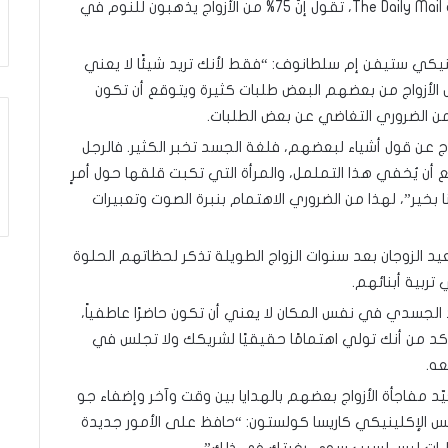
Warren Evans عام 2015 والتي غطتها صحيفة The Daily Mail، تقول إنّ 75% من الأزواج يذهبون للنوم في
نيكي ستيفن إم سلطانوف: “فقط لأنك تريد شيئًا لا يعني
 الأزواج من بعضهم البعض طلبات كثيرة ويتوقع أن تكون
ن الضروري التغاضي عن بعض الطلبات.
ج عن قول أشياء لبعضهم، فلغة الجسد تخبر الكثير. فالرجل
أن يُخفي هذا التململ، والمرأة التي تكبت قلقها حول أمرٍ
 بخير”، لهذا من الضروري الاهتمام بنبرة الصوت وتعبيرات
يد الزوجان بعد سنوات الزواج الطويلة تذكر لحظاتهم الحلوة
ربية أبنائهم.
د الجسدي في نفس المكان لا يعني أن تكون حاضرًا عاطفياً،
 تأكد من أنك تولي اهتمامًا حقيقيًا لشريكك ولا تجلس في
ه.
يّد مفاجأة الأزواج بعضهم بالهدايا بين وقت وآخر وإضفاء جو
فس الإكلينيكي كاريسا كولستون: “حافظ على الأمور جديدة
إيماءات ليس لسبب سوى رغبتك في ذلك”.