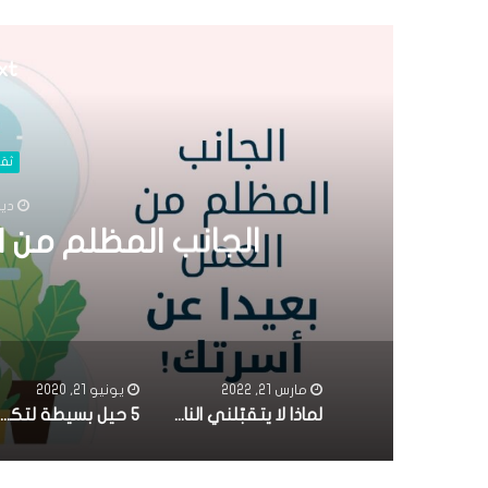
xt
ثقا
ديسمب
الجانب المظلم من ا
مارس 21, 2022
يونيو 21, 2020
لماذا لا يتقبّلني الناس أحيانًا
5 حيل بسيطة لتكسب حب عائلة شريك حياتك