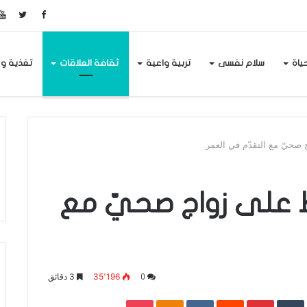
حياة
سلام نفسى
تربية واعية
ثقافة العلاقات
تغذية و
صحيّ مع التقدّم في العمر
ظ على زواج صحيّ مع
35٬196
3 دقائق
0
Pocket
Odnoklassniki
Pinterest
L