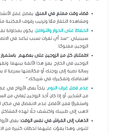
قضاء وقت ممتع في المنزل
: يفضل عمل الأنشط
ومشاهدة التلفاز معًا وترتيب رفوف المكتبة مثل
الحفاظ على الحوار والتواصل
: يكون بمحاولة تفه
سبينيلي: “سد أي ثغرات تسبب تباعد في الاتصال ب
الزوجين مفتوحًا.
اطمئنان كل من الزوجين على بعضهم باستمرار
:
الزوجين في الخارج. يعزز هذا الألفة بينهما. وت
رسالة نصية إلى زوجتك أو مكالمتها بسرعة لا 
اهتمامك وتفكيرك في شريكك.”
عدم فصل غرف النوم
: يلجأ بعض الأزواج في عم
من الشخير، أو إذا كان أحد الزوجين يُعاني من السعا
واستقرارًا فمن الأفضل عدم الانفصال في مكان ال
اذهب إلى طبيبك واكتشف حلًا لهذه المشاكل لأن
الذهاب إلى الفراش في نفس الوقت:
بعض الأزو
للنوم، وهذا يفوّت عليهما لحظات كثيرة من الا