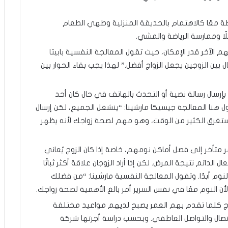
ة معًا كالاهتمام بالحديقة المنزلية وطهي الطعام
ًا وممارسة الرياضة والمشي.
م الآخر قدر الإمكان، حيث تقول المعالجة النفسية بابيتا
ين الزوجين يجعل الزواج أفضل.” لهذا يجب بقاء الحوار بين
 بإرسال رسالة نصية أو التحدث بالهاتف في حال كان أحد
قول هنا المعالجة جيسيكا مارشينا: “ينشغل الجميع، لكن إرسال
يستغرق الكثير من الوقت، وهو مهم لصحة زواجك لأنه يظهر
ر متأخر إلى فصل أماكن نومهم، خاصة إذا كان الزوج يُعاني
ل الدائم نتيجة المرض. لكن إذا أراد الزوجان علاقة أكثر ثباتًا
نوم أبدًا. وتقول المعالجة النفسية مارشينا: “من فضلك
 النوم معًا في نفس السرير أمر بالغ الأهمية لصحة زواجك.
اج كلما تقدم بهم العمر يصبح لديهم مواعيد مختلفة
تصال والتواصل العاطفي. وبحسب دراسة أجرتها شركة