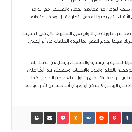
 يكف الزوجان عن مقايضة العطاء والمشاعر، مع أنه من
 الأشياء التي يحبها له دون انتظار مقابل، وهذا بحدّ ذاته
ة بعد فترة طويلة من الزواج بعين السخرية، لكن في الحقيقة
يك مهما تقدم العمر، لما لهذه الكلمات من أثر إيجابي
مزايا الصحية والجسدية والنفسية، ويقلل من الاضطرابات
وافقين بالقلق والتوتر والاكتئاب. وينعكس هذا أيضًا على
ون للوحدة والتدخين وتناول الطعام غير الصحي. كما
ناء حول الزوجين لا يمكن أن يعوّض أحدهما عن الآخر، ووجود
Pinterest
Odnoklassniki
Pocket
مشاركة عبر البريد
طباعة