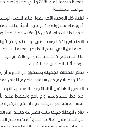
مواعيد مختلفة!
تقبل كلا الزوجين الآخر:
يقول عالم النفس الإكلي
أن زوجتك مسؤولة عن توفيره” أحيانًا يطلب بعض
هذه الطلبات جاهزة في كلّ وقت، وهذا خطأ، وم
الاهتمام بلغة الجسد:
حتى لو امتنع بعض الأزوا
المتململ الذي يشيح النظر عن زوجته لا يستطيع 
ما لا تستطيع أن تخفيه حتى لو قالت لزوجها “أنا
الوجه أثناء الجلوس مع الشريك.
تذكرّ اللحظات الجميلة باستمرار:
من المهم أن يُع
معًا، وذكرياتهم في سنوات زواجهم الأولى وفي ت
الحضور العاطفي أثناء التواجد الجسدي
: التواج
هذا خطأ كبير. ولبناء زواج ناجح والحفاظ عليه،
نفس الغرفة مع شريكك دون أن يكون تركيزك مع
تبادل الهدايا
: مهما كانت الميزانية قليلة، من الج
من المرح على العلاقة. تقول أخصائية علم الن
من خلال مفاجأة شريكك بالرسائل والهدايا وال