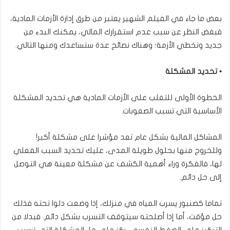
بعض ما جاء في الفيلم الشهير يعتبر من طرق إدارة الأزمات المادية،
فبغض النظر عن سبب عدم استقرارك المالي، يمكنك البدء من
جديد وتخطي الأزمة؛ وهناك نصائح عدة ستساعدك ومنها التالي.
• تحديد المشكلة
الخطوة الأولى للتغلب على الأزمات المادية هي تحديد المشكلة
الأساسية التي تسبب الصعوبات.
المشاكل المالية بشكل عام تعد مؤشرا على مشكلة أكبر!
وللخروج منها بحلول طويلة المدى، عليك تحديد السبب الفعلي
لها، فالفكرة وراء أهمية الكشف عن مشكلة معينة هي التوصل
إلى حل دائم.
تماما كصنبور يسرب المياه في منزلك، إذا وضعت دلوا تحته فذلك
حل مؤقت، أما إذا أصلحته سيتوقف التسرب بشكل دائم. فبدلا من
التركيز على الضغط النفسي، ركز على حل المشكلة التي تسبب