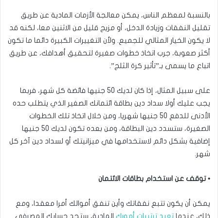
بالنسبة لمعظم الناس، يمكن معالجة الأزمات المادية عن طريق
تقليل النفقات وزيادة الدخل، أو مزيج قليل من الاثنين معا، لكنه قد
لا يكون الخيار المثالي للجميع. ولأن التغييرات الكبيرة دائما ما تكون
أكثر صعوبة، جرب اتخاذ خطوات صغيرة لتحقيق أهدافك، عن طريق
اتباع ما يسمى بـ”تأثير كرة الثلج”.
على سبيل المثال، إذا كان لديك 50 جنيها فائضة كل شهر، فربما
يجب عليك أولا سداد دين بطاقة ائتمانك الصغير الذي يتطلب حده
الأدنى للدفع 50 جنيها شهريا، ومن خلال اتخاذ تلك الخطوات
الصغيرة، ستسدد دين البطاقة، ومن بعده تكون لديك 50 جنيها
إضافية بشكل دائم لاستخدامها في ميزانيتك أو لسداد دين آخر كل
شهر.
• توقف عن استخدام بطاقات الائتمان
يمكن أن يكون تتبع نفقاتك وأين تنفق أموالك أمرا معقدا، ومع
ذلك، عندما
تعيد ترتيبات أمورك
المادية، ستجد حسابك المصرفي