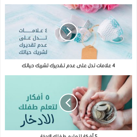
٤ علامات تدل على عدم تقديرك لشريك حياتك
5 أفكار لتعليم طفلك الادخار