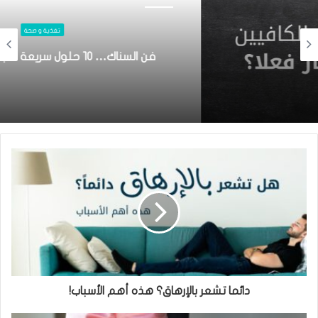
تغذية و صحة
فن السناك… ١٠ حلول سريعة لتجنب شره الطعام
دائما تشعر بالإرهاق؟ هذه أهم الأسباب!