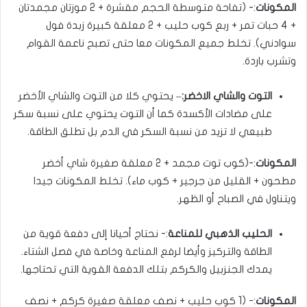
المكونات
:- (تفاحة متوسطة الحجم مقشرة + 2 موزتان مجمدتان
+ 4 حبات تمر + ربع كوب حليب + 2 معلقة كبيرة زبدة فول
سوادني). تخلط جميع المكونات معا حتى تصبح ناعمة القوام
وتشرب باردة.
التوت والشاي الاخضر:
– يحتوي كلا من التوت والشاي الأخضر
على مضادات الأكسدة كما أن التوت يحتوي على نسبة سكر
طبيعي لا تزيد من نسبة السكر في الدم بل تطلق الطاقة.
المكونات
:-(كوب توت مجمد + 2 معلقة صغيرة شاي أخضر
مطحون + القليل من جرجير + كوب ماء). تخلط المكونات جيدا
ويتناول في الصباح أو الظهر.
الحليب الذهبي للمناعة
:- نحتاج أحيانا إلى دفعة قوية من
الطاقة والتركيز وأيضا لرفع المناعة وخاصة في فصل الشتاء.
يمدك الجنزبيل والكركم بتلك الدفعة القوية التي تحتاجها.
المكونات
:- (1 كوب حليب + نصف معلقة صغيرة كركم + نصف