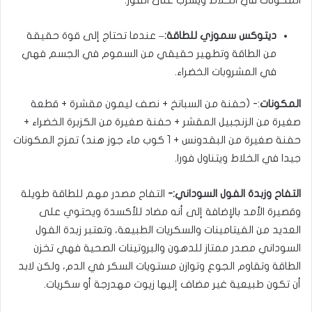
المكونات في الخلاط ويشرب على الفور.
ديتوكس سموزي للطاقة:
– عندما تحتاج إلى قوة حقيقة
من الطاقة وتطهير حقيقي من السموم في الجسم فهي
في المشروبات الخضراء.
المكونات
:- (حفنة من السبانخ + نصف ليمون مقشرة + قطعة
صغيرة من الزنجبيل المقشر + حفنة صغيرة من الكزبرة الخضراء +
حفنة صغيرة من البقدونس + 1 كوب ماء جوز هند) تمزج المكونات
جيدا في الخلاط ويتناول فورا.
التفاح وزبدة الفول السوداني:-
التفاح مصدر مهم للطاقة طويلة
وقصيرة الأمد بالإضافة إلى أنه مضاد للأكسدة ويحتوي على
العديد من الفيتامينات والسكريات الطبيعة، وتعتبر زبدة الفول
السوداني مصدر ممتاز للدهون والبروتينات الصحية فهي تخزن
الطاقة وتقاوم الجوع وتوازن مستويات السكر في الدم، ولكن لابد
أن تكون طبيعية غير مضاف إليها زيوت مهدرجة أو سكريات.