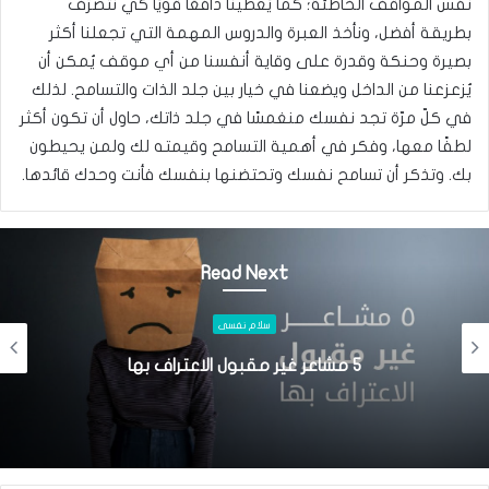
نفس المواقف الخاطئة؛ كما يُعطينا دافعًا قويًا كي نتصرّف
بطريقة أفضل، ونأخذ العبرة والدروس المهمة التي تجعلنا أكثر
بصيرة وحنكة وقدرة على وقاية أنفسنا من أي موقف يُمكن أن
يُزعزعنا من الداخل ويضعنا في خيار بين جلد الذات والتسامح. لذلك
في كلّ مرّة تجد نفسك منغمسًا في جلد ذاتك، حاول أن تكون أكثر
لطفًا معها، وفكر في أهمية التسامح وقيمته لك ولمن يحيطون
بك. وتذكر أن تسامح نفسك وتحتضنها بنفسك فأنت وحدك قائدها.
Read Next
سلام نفسى
الابتسامة وما لا نعرفه عن الابتسامة!