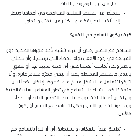
ندخل في نوبة لومٍ وجلدٍ للذات.
لنتخلّص من المشاعر السلبية المتراكمة في أعماقنا وننظر
إلى أنفسنا بطريقة فيها الكثير من التقبّل والتجاوز.
كيف
يكون
التسامح
مع
النفس؟
التسامح مع النفس يعني أن نترك الأشياء تأخذ مجراها الصحيح دون
المبالغة في ردود الأفعال تجاه الأخطاء التي نرتكبها، وأن نتحلى
بالصبر ونحن نُحاسب أنفسنا على أيّ خيبة تسببنا بها، أو شعورٍ
بالندم. فالمشاعر المحبطة يجب أن تبقى مجرّد مشاعر عابرة، وألّا
نتركها تتغلغل فينا بشكلٍ مبالغ فيه، خصوصًا إذا كان الخطأ ليس
متعمّدًا. كما سيُساعدنا التسامح في تجاوز المشاعر السلبية الذاتية
وأن نكون أصدقاء يُخففون علينا عبء الشعور بالذنب أو الخطأ،
ويمنحونا الشعور بالأمان. يمكن للتسامح مع النفس أن يكون
كالآتي:
تطبيق مبدأ الانعكاس والاستجابة، أي أن نبدأ بالتسامح مع