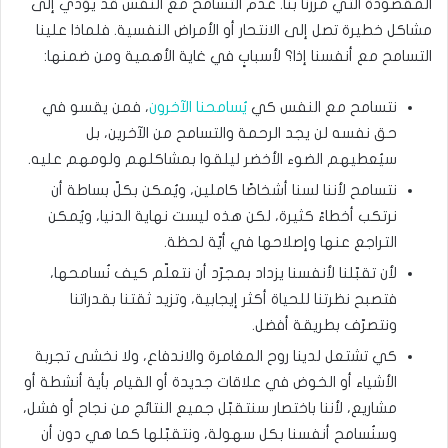
المقصودة التي مررنا بنا. عدم التسامح مع النفس قد يؤدي إلى
مشاكل خطيرة تصل إلى الانتحار أو الأمراض النفسية. فلماذا علينا
التسامح مع أنفسنا إذا؟ لأسبابٍ في غاية الأهمية ومن ضمنها:
نتسامح مع النفس كي
يُسامحنا الآخرون
، فمن يقسو في
حق نفسه لن يجد الرحمة والتسامح من الآخرين، بل
سيُعطيهم الضوء الأخضر ليلقوا بمشاكلهم ولومهم عليه.
نتسامح لأننا لسنا أشخاصًا كاملين، ويُمكن بكلّ بساطة أن
نرتكب أخطاءً كثيرة، لكن هذه ليست نهاية الدنيا، ويُمكن
التراجع عنها وإصلاحها في أيّة لحظة.
لأن تقبّلنا لأنفسنا يزداد بمجرّد أن نتعلّم كيف نُسامحها،
فتصبح نظرتنا للحياة أكثر إيجابية، وتزيد ثقتنا بقدراتنا
ونتصرّف بطريقة أفضل.
كي تشتعل لدينا روح المغامرة والاندفاع، ولا نخشى تجربة
الأشياء أو الخوض في علاقات جديدة أو القيام بأية أنشطة أو
مشاريع، لأننا باختصار سنتقبّل جميع النتائج من نجاح أو فشل،
وسنُسامح أنفسنا بكل سهولة، ونتقبّلها كما هي دون أن