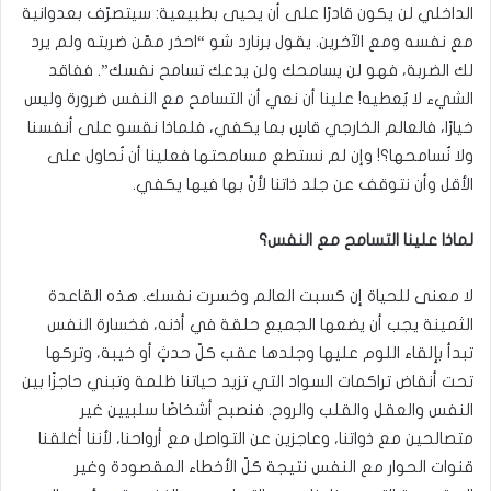
الداخلي لن يكون قادرًا على أن يحيى بطبيعية: سيتصرّف بعدوانية
مع نفسه ومع الآخرين. يقول برنارد شو “احذر ممّن ضربته ولم يرد
لك الضربة، فهو لن يسامحك ولن يدعك تسامح نفسك”. ففاقد
الشيء لا يُعطيه! علينا أن نعي أن التسامح مع النفس ضرورة وليس
خيارًا، فالعالم الخارجي قاسٍ بما يكفي، فلماذا نقسو على أنفسنا
ولا نُسامحها؟! وإن لم نستطع مسامحتها فعلينا أن نُحاول على
الأقل وأن نتوقف عن جلد ذاتنا لأنّ بها فيها يكفي.
لماذا
علينا
التسامح
مع
النفس؟
لا معنى للحياة إن كسبت العالم وخسرت نفسك. هذه القاعدة
الثمينة يجب أن يضعها الجميع حلقة في أذنه، فخسارة النفس
تبدأ بإلقاء اللوم عليها وجلدها عقب كلّ حدثٍ أو خيبة، وتركها
تحت أنقاض تراكمات السواد التي تزيد حياتنا ظلمة وتبني حاجزًا بين
النفس والعقل والقلب والروح. فنصبح أشخاصًا سلبيين غير
متصالحين مع ذواتنا، وعاجزين عن التواصل مع أرواحنا، لأننا أغلقنا
قنوات الحوار مع النفس نتيجة كلّ الأخطاء المقصودة وغير