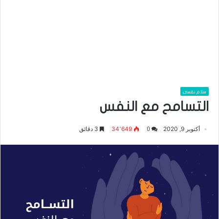
سلام نفسى
التسامح مع النفس
أكتوبر 9, 2020
34٬649
3 دقائق
0