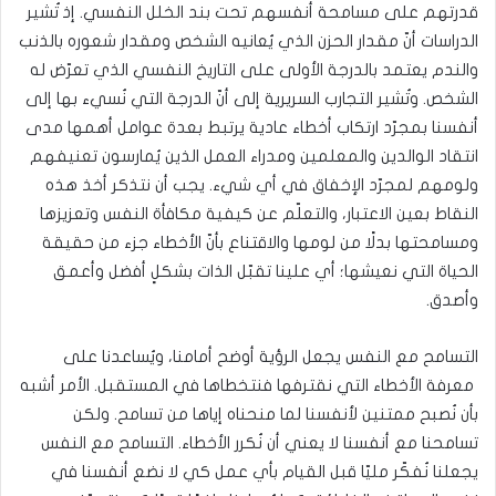
قدرتهم على مسامحة أنفسهم تحت بند الخلل النفسي. إذ تُشير
الدراسات أنّ مقدار الحزن الذي يُعانيه الشخص ومقدار شعوره بالذنب
والندم يعتمد بالدرجة الأولى على التاريخ النفسي الذي تعرّض له
الشخص. وتُشير التجارب السريرية إلى أنّ الدرجة التي نُسيء بها إلى
أنفسنا بمجرّد ارتكاب أخطاء عادية يرتبط بعدة عوامل أهمها مدى
انتقاد الوالدين والمعلمين ومدراء العمل الذين يُمارسون تعنيفهم
ولومهم لمجرّد الإخفاق في أي شيء. يجب أن نتذكر أخذ هذه
النقاط بعين الاعتبار، والتعلّم عن كيفية مكافأة النفس وتعزيزها
ومسامحتها بدلًا من لومها والاقتناع بأنّ الأخطاء جزء من حقيقة
الحياة التي نعيشها؛ أي علينا تقبّل الذات بشكلٍ أفضل وأعمق
وأصدق.
التسامح مع النفس يجعل الرؤية أوضح أمامنا، ويُساعدنا على
معرفة الأخطاء التي نقترفها فنتخطاها في المستقبل. الأمر أشبه
بأن نُصبح ممتنين لأنفسنا لما منحناه إياها من تسامح. ولكن
تسامحنا مع أنفسنا لا يعني أن نُكرر الأخطاء. التسامح مع النفس
يجعلنا نُفكّر مليّا قبل القيام بأي عمل كي لا نضع أنفسنا في