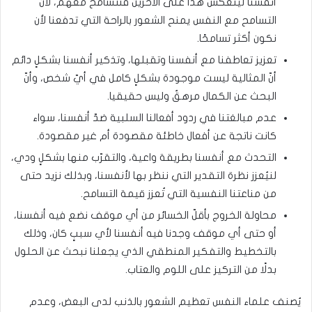
أنفسنا لينعكس هذا على الآخرين فنتسامح معهم، لأنّ
التسامح مع النفس يمنح الشعور بالراحة التي تدفعنا لأن
نكون أكثر تسامحًا.
تعزيز تعاطفنا مع أنفسنا وتقبلها، وتذكير أنفسنا بشكلٍ دائم
أنّ المثالية ليست موجودة بشكلٍ كامل في أيّ شخص، وأنّ
البحث عن الكمال مرهقٌ وليس حقيقيا.
عدم مبالغتنا في ردود أفعالنا السلبية ضدّ أنفسنا، سواء
كانت ناتجة عن أفعال خاطئة مقصودة أم غير مقصودة.
التحدث مع أنفسنا بطريقة واعية، والتقرّب منها بشكلٍ ودي،
لنيُعزز نظرة التقدير التي ننظر بها لأنفسنا، وبذلك نزيد حتى
من مناعتنا النفسية التي تُعزز قيمة التسامح.
محاولة الخروج بأقلّ الخسائر من أي موقف نضع فيه أنفسنا،
أو حتى أي موقف وجدنا فيه أنفسنا لأي سببٍ كان، وذلك
بالتخطيط والتفكير المنطقي الذي يجعلنا نبحث عن الحلول
بدلًا من التركيز على اللوم والعتاب.
يُصنف علماء النفس تعظيم الشعور بالذنب لدى البعض، وعدم