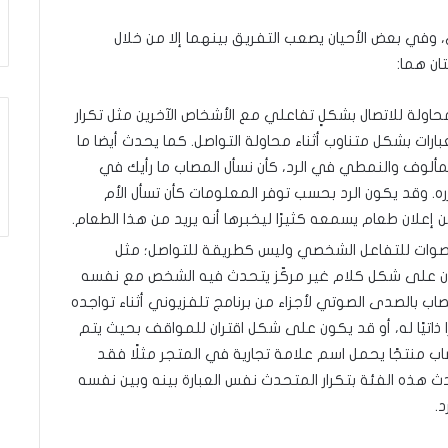
ي، وفي بعض الأحيان يصعب التفريق بينهما إلا من خلال
ان هما:
لة للاتصال بشكلٍ تفاعلي مع الأشخاص الآخرين مثل تكرار
رات بشكل متناوب أثناء محاولة التواصل. كما يحدث أيضا ما
مألوف والنمطي في الرد، كأن نسأل المصاب ما رأيك في
ره. وقد يكون الرد بحسب توفر المعلومات كأن تسأل الأم
ن إعلان طعام يسمعه كثيرًا ليخبرها أنه يريد من هذا الطعام.
لأصوات للتفاعل الشخصي وليس كطريقة للتواصل؛ مثل
ون على شكل كلام غير مركّز يتحدث فيه الشخص مع نفسه
صاب بالصدى الصوتي لأجزاء من برنامج تلفزيوني أثناء تواجده
 ذاتيًا له، أو قد يكون على شكل اقتران للمواقف بحيث يتم
ب منتجًا يحمل اسم علامة تجارية في المتجر مثلًا فقد
حدث هذه الفئة بتكرار المتحدث نفس العبارة بينه وبين نفسه
.