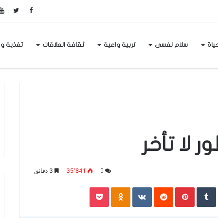
حياة
سلام نفسى
تربية واعية
ثقافة العلاقات
تغذية و
ر لا تأخر
35٬841
3 دقائق
0
Pocket
Odnoklassniki
Pinterest
L