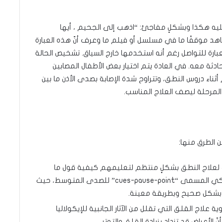
ليه هكذا وبشكلٍ مفاجئ: “اذهب إلى الجحيم ، أيها
هد موقفًا ما في مسلسل أو فيلم ما وعرف أنّ هذه العبارة
ارة للتواصل رغم أنه استخدمها خارج السياق. تشخيص الحالة
ة معه. في العادة يتم اختيار بعض الأطفال المصابين
هم أثناء دروس النطق، وتتراوح شدة الإصابة بصدى الأذن ما بين
لمرحلة ليصف العلاج المناسب.
 الطرق منها:
ت لعلاج النطق بشكلٍ منتظم لتعليمهم كيفية قول ما
يفكرون به، وفي العادة يُستخدم التدخل السلوكي المسمى “cues-pause-point” للصدى المتوسط، حيث
ا بشكل صحيح وبطريقة معينة.
وية علاج القلق التي تقلل من الآثار الجانبية للإيكولاليا
لأعراض قد تزداد بزيادة القلق والتوتر.