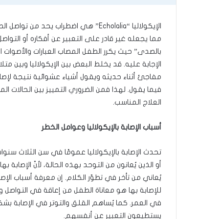
الإيكولاليا “Echolalia” هي اضطراب ي
مما يجعله غير قادر على التعبير عن أفكاره أو التوا
بالصدى” حيث يكرر الطفل المصاب العبارات والأصوات ال
الإجابة عليه. قد يخلط البعض بين الإيكولاليا وبين م
مفاجئ أثناء حديثه ويقول أشياء عشوائية نتيجة لإصا
فيما يقول. لهذا فمن الضروري التمييز بين الحالات 
العلاج المناسب.
أسباب الإصابة بالإيكولاليا وعوامل الخطر
تحدث الإصابة بالإيكولاليا عمومًا في سن الثلاث سنوات
أو الذين يُعانون من التوحد بهذه الحالة، لأنّ الإصابة 
يُعاني من تأخر في تطوّر الكلام. إن معرفة أسباب ال
للإصابة بها هو معاناة الطفل من إعاقة في التواص
في العمر. كما يُساهم القلق والتوتر في الإصابة بشكل
يستطيعون التعبير عن أنفسهم.