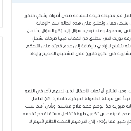
حد من تواصل الطفل مع محيطه نتيجة لسماعه صدى أصوات بشكلٍ متكرر،
صل بشكل فعال. ويُطلق على هذه الحالة اسم “الإصابة
تي يسمعها، وعند توجيه سؤال إليه يُكرر السؤال بدلًا من
تلازمة توريت التي تنطلق من المصاب فيها صرخات بشكلٍ
بته بتشنج لا إرادي بالإضافة إلى عدم قدرته على التحكم
المتشابهة كي نكون قادرين على التشخيص الصحيح وإيجاد
. ومن الشائع أن يُصاب الأطفال الذين لديهم تأخر في النمو
بها تبدأ في مرحلة الطفولة المبكرة، خاصة إذا كان الطفل
إصابة ضرورية جدًا لوضع خطة علاج مناسبة. ويأتي أهم سبب
ل وعدم قدرته على تكوين طريقة تفاعل مستقلة مع تقدمه
ٍ كبير، مما يؤدي إلى التزامهم الصمت الدائم لأنهم لا