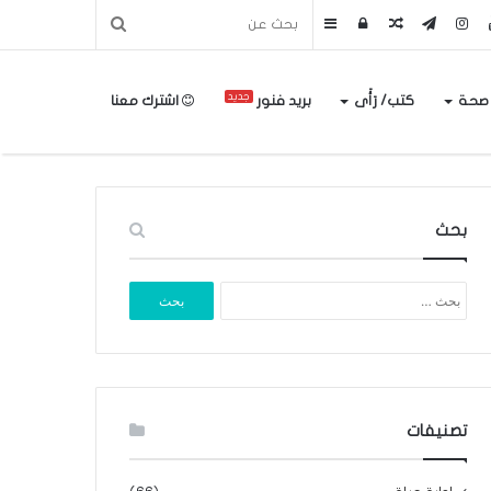
مقال
تسجيل
إضافة
عشوائي
الدخول
عمود
جديد
 صحة
كتب/ رَأَى
بريد فنور
اشترك معنا
جانبي
بحث
البحث
عن:
تصنيفات