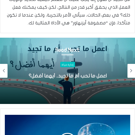
العمل الذي يحقق أكبر قدر من النتائج، لكن كيف يمكنك فعل
ذلك؟ في بعض الحالات، سيأتي الأمر بالتجربة، ولكن عندما لا تكون
متأكدا، فإن “مصفوفة أيزنهاور” هي الأداة المثالية لك.
Read Next
إدارة حياة
 أفضل؟
كيف تتحرر من ضغوطات توقعاتك مقارن