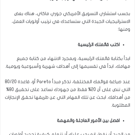
بحسب استشاري التسويق الأمريكي جوري ماكاي، هناك بعض
الاستراتيجيات الجيدة التي ستساعدك في ترتيب أولويات العمل،
ومنها:
اكتب قائمتك الرئيسية
ابدأ بكتابة قائمتك الرئيسية، وبمجرد الانتهاء من كتابة جميع
مهامك، ابدأ في تقسيمها إلى أهداف شهرية وأسبوعية ويومية.
عند صياغة قوائمك المختلفة، تذكر مبدأ Pareto أو، قاعدة 80/20
التي تنص على أن 20% فقط من جهودك تساعد على تحقيق 80%
من أهدافك. ابحث عن تلك المهام التي عن طريقها تحقق الإنجازات
المطلوبة.
افصل بين الأمور العاجلة والمهمة
من الجيد أن نقول إنه يجب عليك أن تتعلم كيفية تحديد أولويات