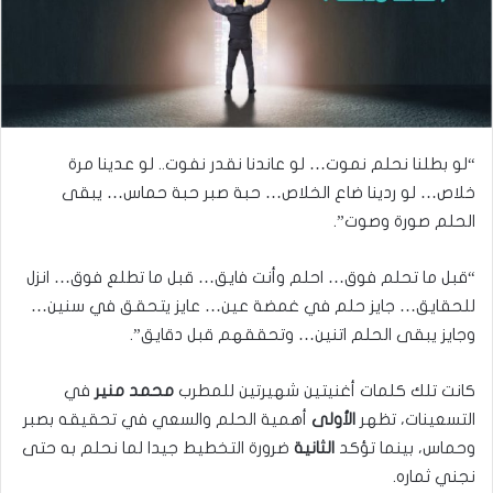
“لو بطلنا نحلم نموت… لو عاندنا نقدر نفوت.. لو عدينا مرة
خلاص… لو ردينا ضاع الخلاص… حبة صبر حبة حماس… يبقى
الحلم صورة وصوت”.
“قبل ما تحلم فوق… احلم وأنت فايق… قبل ما تطلع فوق… انزل
للحقايق… جايز حلم في غمضة عين… عايز يتحقق في سنين…
وجايز يبقى الحلم اتنين… وتحققهم قبل دقايق”.
كانت تلك كلمات أغنيتين شهيرتين للمطرب
محمد منير
في
التسعينات، تظهر
الأولى
أهمية الحلم والسعي في تحقيقه بصبر
وحماس، بينما تؤكد
الثانية
ضرورة التخطيط جيدا لما نحلم به حتى
نجني ثماره.