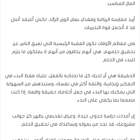
المال المناسب.
أريد ممارسة الرياضة وفقدان بعض الوزن الزائد، لكني أعتقد أنني
قد لا أتحمل قوة التدريبات.
في معظم الأوقات تكون العقبة الرئيسية التي تعيق الناس عن
تحقيق حلمهم، هي أنهم يخافون من أنهم لا يملكون ما يلزم
للبدء في الحلم.
الحقيقة هي أن لديك كل ما تحتاجه بالفعل، عليك فقط البدء في
التفكير بإيجابية، والثقة أكثر في نفسك، وستندهش من السهولة
التي يمكنك بها البدء في جعل أحلامك حقيقة واقعة، إذا كنت
مصمما بما يكفي على البدء.
إن أعددت دراسة جدوى جيدة، وعرض تقديمي يظهر كل جوانب
مشروعك، قد تجد من يموله ويساعدك في تحقيق الحلم.
وإن آمنت بقدرتك على الاحتمال وجعلت إرادتك أقوى، ستذهب