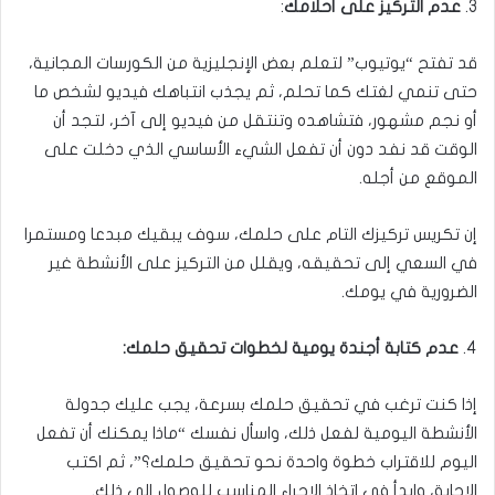
3.
عدم التركيز على أحلامك
:
قد تفتح “يوتيوب” لتعلم بعض الإنجليزية من الكورسات المجانية،
حتى تنمي لغتك كما تحلم، ثم يجذب انتباهك فيديو لشخص ما
أو نجم مشهور، فتشاهده وتنتقل من فيديو إلى آخر، لتجد أن
الوقت قد نفد دون أن تفعل الشيء الأساسي الذي دخلت على
الموقع من أجله.
إن تكريس تركيزك التام على حلمك، سوف يبقيك مبدعا ومستمرا
في السعي إلى تحقيقه، ويقلل من التركيز على الأنشطة غير
الضرورية في يومك.
4.
عدم كتابة أجندة يومية لخطوات تحقيق حلمك:
إذا كنت ترغب في تحقيق حلمك بسرعة، يجب عليك جدولة
الأنشطة اليومية لفعل ذلك، واسأل نفسك “ماذا يمكنك أن تفعل
اليوم للاقتراب خطوة واحدة نحو تحقيق حلمك؟”، ثم اكتب
الإجابة، وابدأ في اتخاذ الإجراء المناسب للوصول إلى ذلك.