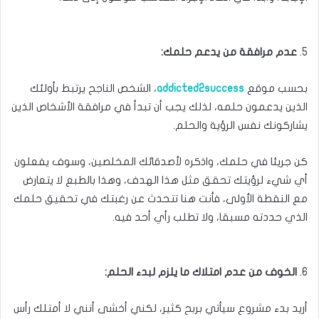
5.
عدم مرافقة من يدعم حلمك:
بحسب موقع
addicted2success
، الشخص الناجح يرتبط بأولئك
الذين يدعمون حلمه، لذلك يجب أن تبدأ في مرافقة الأشخاص الذين
يشاركونك نفس الرؤية والحلم.
كن جريئا في حلمك، واذكره لأصدقائك المخلصين، وسوف يفعلون
أي شيء لرؤيتك تحقق مثل هذا الهدف، وهذا بالطبع لا يتعارض
مع النقطة الأولى، فأنت هنا تتحدث عن رغبتك في تحقيق حلمك
الذي حددته مسبقا، ولا تطلب رأي أحد فيه.
6.
الخوف من عدم امتلاك ما يلزم لبدء الحلم:
أريد بدء مشروع سيأتي بربح كثير، لكني أخشى أنني لا أمتلك رأس