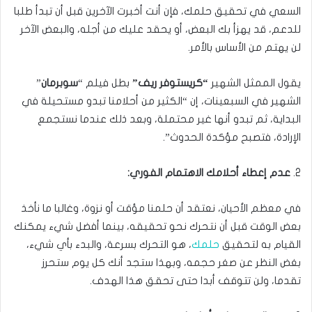
السعي في تحقيق حلمك، فإن أنت أخبرت الآخرين قبل أن تبدأ طلبا
للدعم، قد يهزأ بك البعض، أو يحقد عليك من أجله، والبعض الآخر
لن يهتم من الأساس بالأمر.
يقول الممثل الشهير
“كريستوفر ريف”
بطل فيلم “
سوبرمان
”
الشهير في السبعينات، إن “الكثير من أحلامنا تبدو مستحيلة في
البداية، ثم تبدو أنها غير محتملة، وبعد ذلك عندما نستجمع
الإرادة، فتصبح مؤكدة الحدوث”.
2.
عدم إعطاء أحلامك الاهتمام الفوري:
في معظم الأحيان، نعتقد أن حلمنا مؤقت أو نزوة، وغالبا ما نأخذ
بعض الوقت قبل أن نتحرك نحو تحقيقه، بينما أفضل شيء يمكنك
القيام به لتحقيق
حلمك
، هو التحرك بسرعة، والبدء بأي شيء،
بغض النظر عن صغر حجمه، وبهذا ستجد أنك كل يوم ستحرز
تقدما، ولن تتوقف أبدا حتى تحقق هذا الهدف.