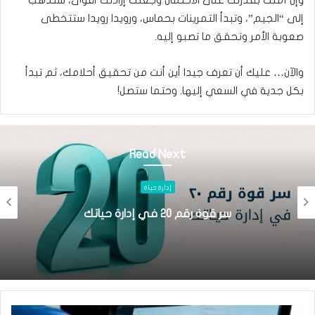
إلى “الجيم”، وتبدأ التمرينات بحماس، ورويدا رويدا ستتخطى
صعوبة الأمر وتحقق ما تصبو إليه.
والآن… عليك أن تعرف جيدا أين أنت من تحقيق أحلامك، ثم تبدأ
بكل جدية في السعي إليها. وحتما ستصل!
Read Next
إدارة حياة
خطط لآخر ثلاثة شهور في هذا العام