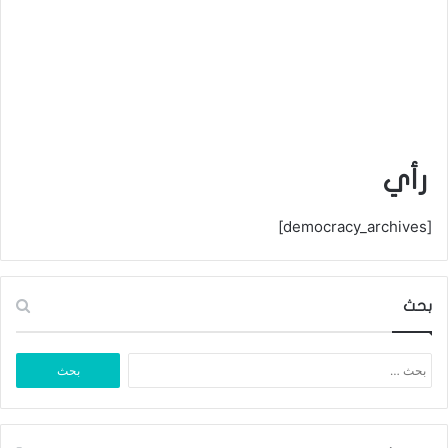
رأي
[democracy_archives]
بحث
البحث
عن: